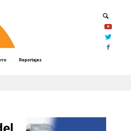
orro
Reportajes
del