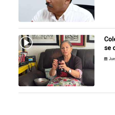
Col
se 
Jue