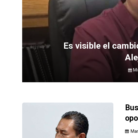
Es visible el cambi
Ale
Mi
Bus
opo
Mar