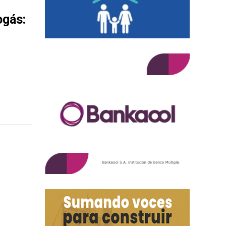
ogás: