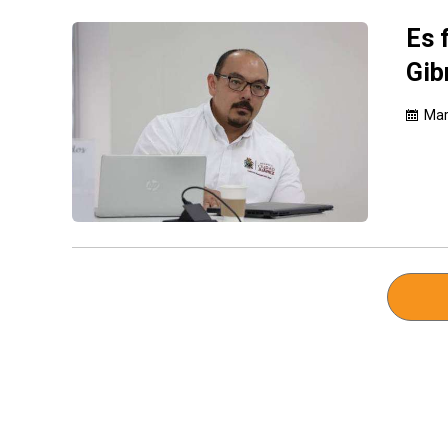
Es 
Gib
Mar