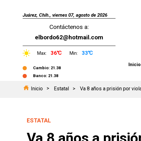
Juárez, Chih., viernes 07, agosto de 2026
Contáctenos a:
elbordo62@hotmail.com
36℃
33℃
Max:
Min:
Inicio
Cambio: 21.38
Banco: 21.38
Inicio
Estatal
Va 8 años a prisión por vio
ESTATAL
Va 8 años a prisió