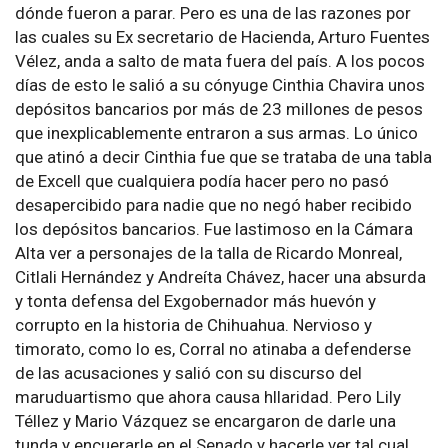
dónde fueron a parar. Pero es una de las razones por
las cuales su Ex secretario de Hacienda, Arturo Fuentes
Vélez, anda a salto de mata fuera del país. A los pocos
días de esto le salió a su cónyuge Cinthia Chavira unos
depósitos bancarios por más de 23 millones de pesos
que inexplicablemente entraron a sus armas. Lo único
que atinó a decir Cinthia fue que se trataba de una tabla
de Excell que cualquiera podía hacer pero no pasó
desapercibido para nadie que no negó haber recibido
los depósitos bancarios. Fue lastimoso en la Cámara
Alta ver a personajes de la talla de Ricardo Monreal,
Citlali Hernández y Andreíta Chávez, hacer una absurda
y tonta defensa del Exgobernador más huevón y
corrupto en la historia de Chihuahua. Nervioso y
timorato, como lo es, Corral no atinaba a defenderse
de las acusaciones y salió con su discurso del
maruduartismo que ahora causa hllaridad. Pero Lily
Téllez y Mario Vázquez se encargaron de darle una
tunda y encuerarle en el Senado y hacerle ver tal cual