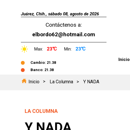
Juárez, Chih., sábado 08, agosto de 2026
Contáctenos a:
elbordo62@hotmail.com
23℃
23℃
Max:
Min:
Inicio
Cambio: 21.38
Banco: 21.38
Inicio
La Columna
Y NADA
LA COLUMNA
Y NADA