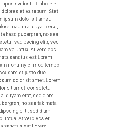
mpor invidunt ut labore et
 dolores et ea rebum. Stet
m ipsum dolor sit amet,
olore magna aliquyam erat,
ita kasd gubergren, no sea
etur sadipscing elitr, sed
iam voluptua. At vero eos
imata sanctus est Lorem
d diam nonumy eirmod tempor
 accusam et justo duo
ipsum dolor sit amet. Lorem
or sit amet, consetetur
 aliquyam erat, sed diam
gubergren, no sea takimata
ipscing elitr, sed diam
luptua. At vero eos et
ata sanctus est Lorem