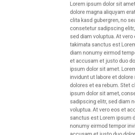
Lorem ipsum dolor sit amet
dolore magna aliquyam erat
clita kasd gubergren, no s
consetetur sadipscing elit
sed diam voluptua. At vero 
takimata sanctus est Lorem 
diam nonumy eirmod tempor 
et accusam et justo duo do
ipsum dolor sit amet. Lore
invidunt ut labore et dolor
dolores et ea rebum. Stet 
ipsum dolor sit amet, cons
sadipscing elitr, sed diam
voluptua. At vero eos et ac
sanctus est Lorem ipsum do
nonumy eirmod tempor invid
accusam et justo duo dolor