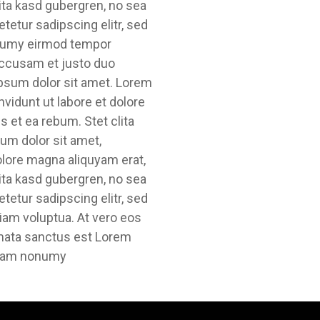
ita kasd gubergren, no sea
etur sadipscing elitr, sed
onumy eirmod tempor
 accusam et justo duo
ipsum dolor sit amet. Lorem
vidunt ut labore et dolore
 et ea rebum. Stet clita
um dolor sit amet,
olore magna aliquyam erat,
ita kasd gubergren, no sea
etur sadipscing elitr, sed
iam voluptua. At vero eos
imata sanctus est Lorem
 diam nonumy