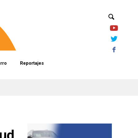
orro
Reportajes
tud